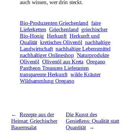
auch wissen, wer drin steckt.
Bio-Produzenten Griechenland
faire
Lieferketten
Griechenland
griechischer
Bio-Honig
Herkunft
Herkunft und
Qualität
kretisches Olivenöl
nachhaltige
Landwirtschaft
nachhaltige Lebensmittel
nachhaltiger Onlineshop
Naturprodukte
Olivenöl
Olivenöl aus Kreta
Oregano
Pantheon Treasures Lieferanten
transparente Herkunft
wilde Kräuter
Wildsammlung Oregano
←
Rezepte aus der
Die Kunst des
Heimat: Griechischer
Genießens: Qualität statt
Bauernsalat
Quantität
→