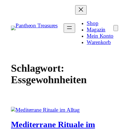
Zum
Inhalt
springen
Shop
Magazin
Mein Konto
Warenkorb
Schlagwort:
Essgewohnheiten
Mediterrane Rituale im